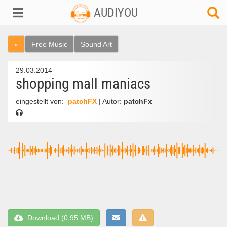
AUDIYOU
«
Free Music
Sound Art
29.03.2014
shopping mall maniacs
eingestellt von:
patchFX
| Autor:
patchFx
Download (0,95 MB)