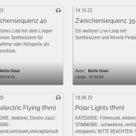
22
19.10.22
chensequenz 40
Zwischensequenz 39
iteres Lied mit dem Looper
EIn weiterer Live-Loop mit
inen Synthesizern für
Synthesizern und Reverb Pedal
efilme oder Hörspiele als
enstück.
Malte Ussat
Autor:
Malte Ussat
00:04:05
Länge:
00:04:36
20
18.08.20
electric Flying (fhm)
Polar Lights (fhm)
RIE: Ambient, Electro-Jazz/
KATEGORIE: Filmmusik, Ambien
UNG :
STIMMUNG : schwebend, vertr
end,verträumt,atmosphärisch
entspannt/ BITTE BEACHTEN: !