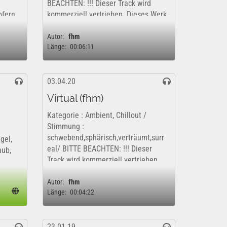
BEACHTEN: !!! Dieser Track wird
ofern
kommerziell vertrieben. Dieses Werk
r eine
ist insofern nur kostenfrei und
rechtlich für eine rein private,...
Autor:
fhm
Länge:
00:06:11
03.04.20
Virtual (fhm)
Kategorie : Ambient, Chillout /
Stimmung :
schwebend,sphärisch,verträumt,surr
gel,
eal/ BITTE BEACHTEN: !!! Dieser
aub,
Track wird kommerziell vertrieben.
Dieses Werk ist insofern nur
kostenfrei und rechtlich für eine rein
Autor:
fhm
Länge:
00:04:22
private,...
23.01.19