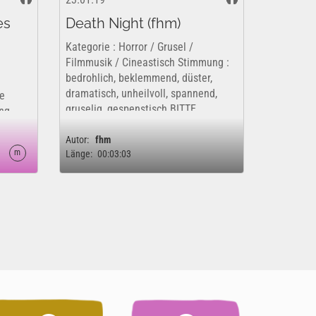
es
Death Night (fhm)
Kategorie : Horror / Grusel /
Filmmusik / Cineastisch Stimmung :
bedrohlich, beklemmend, düster,
dramatisch, unheilvoll, spannend,
ie
gruselig, gespenstisch BITTE
ng
BEACHTEN: !!! Dieser Song wird
e
kommerziell vertrieben. Dieses Werk
Autor:
fhm
etc.
m
Länge:
00:03:03
ist insofern nur...
hm).