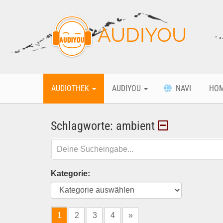
AUDIYOU
AUDIOTHEK
AUDIYOU
NAVI
HO
Schlagworte: ambient
Kategorie:
1
2
3
4
»