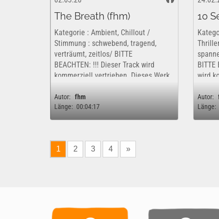
The Breath (fhm)
10 S
Kategorie : Ambient, Chillout /
Katego
Stimmung : schwebend, tragend,
Thrille
verträumt, zeitlos/ BITTE
spanne
BEACHTEN: !!! Dieser Track wird
BITTE 
kommerziell vertrieben. Dieses Werk
wird k
ist insofern nur kostenfrei und
Werk i
rechtlich für eine rein private,...
rechtli
Autor:
fhm
Autor:
Länge:
00:04:17
Länge:
1
2
3
4
»