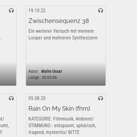
19.10.22
Zwischensequenz 38
Ein weiterer Versuch mit meinem
.
Looper und mehreren Synthesizern
Autor:
Malte Ussat
Länge:
00:05:06
05.08.20
Rain On My Skin (fhm)
t/
KATEGORIE: Filmmusik, Ambient/
äumt,
STIMMUNG : entspannt, sphärisch,
!!
tragend, mysteriös/ BITTE