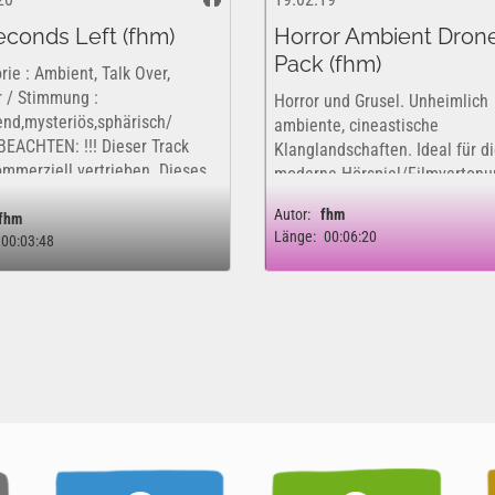
econds Left (fhm)
Horror Ambient Dron
Pack (fhm)
rie : Ambient, Talk Over,
r / Stimmung :
Horror und Grusel. Unheimlich
nd,mysteriös,sphärisch/
ambiente, cineastische
BEACHTEN: !!! Dieser Track
Klanglandschaften. Ideal für d
ommerziell vertrieben. Dieses
moderne Hörspiel/Filmvertonu
st insofern nur kostenfrei und
wie Zombifilme&Mystery, so wi
Autor:
fhm
ch für eine rein private,...
fhm
nostalgisches "à la Hitchcock" 
Länge:
00:06:20
00:03:48
Frei für jeglich Verwendung (f