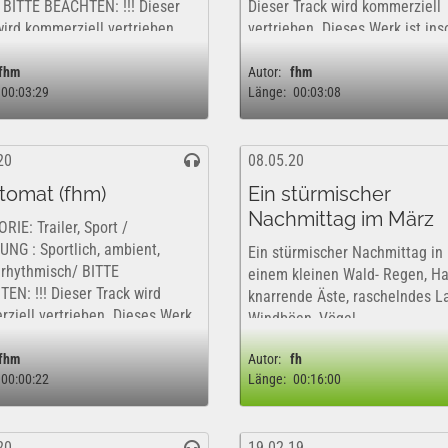
g/ BITTE BEACHTEN: !!! Dieser
Dieser Track wird kommerziell
wird kommerziell vertrieben.
vertrieben. Dieses Werk ist ins
 Werk ist insofern nur
nur kostenfrei und rechtlich fü
rei und rechtlich für eine rein
rein private,...
fhm
Autor:
fhm
00:03:29
Länge:
00:03:08
...
20
08.05.20
tomat (fhm)
Ein stürmischer
Nachmittag im März
RIE: Trailer, Sport /
NG : Sportlich, ambient,
Ein stürmischer Nachmittag in
, rhythmisch/ BITTE
einem kleinen Wald- Regen, Ha
EN: !!! Dieser Track wird
knarrende Äste, raschelndes L
ziell vertrieben. Dieses Werk
Windböen, Vögel.
ofern nur kostenfrei und
ch für eine rein private,...
fhm
Autor:
fh
00:00:22
Länge:
00:16:00
20
19.02.19