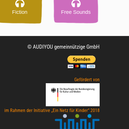
Fiction
Free Sounds
© AUDIYOU gemeinnützige GmbH
Gefördert von
im Rahmen der Initiative „Ein Netz für Kinder“ 2018