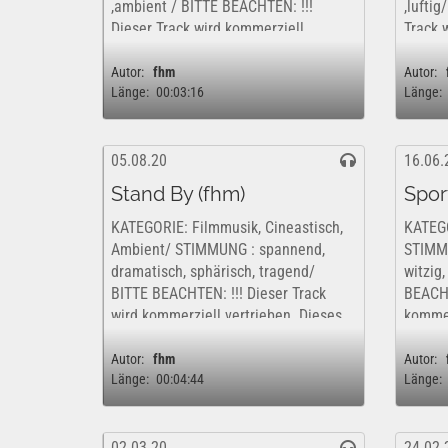
,ambient / BITTE BEACHTEN: !!!
,lufti
Dieser Track wird kommerziell
Track 
vertrieben. Dieses Werk ist insofern
Dieses
nur kostenfrei und rechtlich für eine
kostenf
Autor:
fhm
Autor:
Länge:
00:03:16
Länge:
rein private,...
private,
05.08.20
16.06.
Stand By (fhm)
Spor
KATEGORIE: Filmmusik, Cineastisch,
KATEGO
Ambient/ STIMMUNG : spannend,
STIMMU
dramatisch, sphärisch, tragend/
witzig
BITTE BEACHTEN: !!! Dieser Track
BEACHT
wird kommerziell vertrieben. Dieses
kommer
Werk ist insofern nur kostenfrei und
ist ins
rechtlich für eine rein private,...
rechtli
Autor:
fhm
Autor:
Länge:
00:04:44
Länge:
02.03.20
24.02.