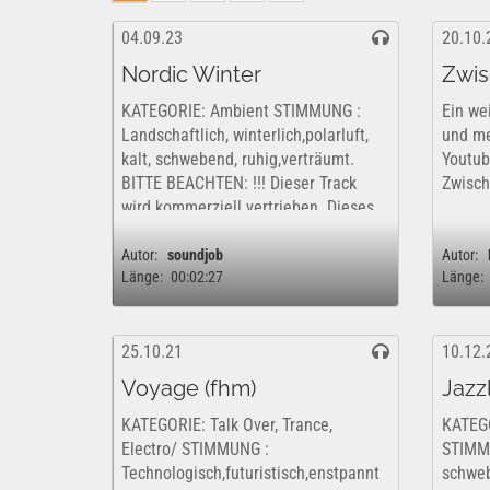
04.09.23
20.10.
Nordic Winter
Zwis
KATEGORIE: Ambient STIMMUNG :
Ein we
Landschaftlich, winterlich,polarluft,
und me
kalt, schwebend, ruhig,verträumt.
Youtub
BITTE BEACHTEN: !!! Dieser Track
Zwisch
wird kommerziell vertrieben. Dieses
Werk ist insofern nur kostenfrei und
rechtlich für eine rein private,...
Autor:
soundjob
Autor:
Länge:
00:02:27
Länge:
25.10.21
10.12.
Voyage (fhm)
Jazzl
KATEGORIE: Talk Over, Trance,
KATEGO
Electro/ STIMMUNG :
STIMM
Technologisch,futuristisch,enstpannt
schweb