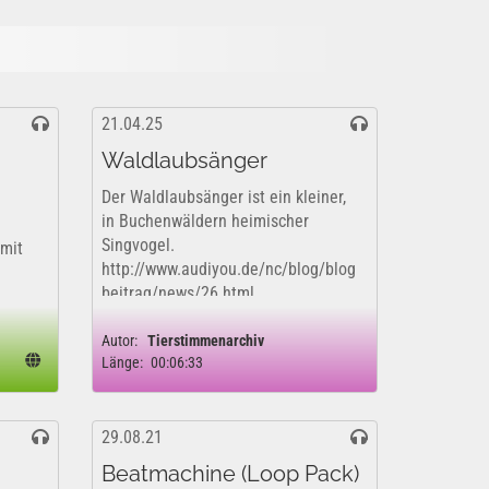
21.04.25
Waldlaubsänger
Der Waldlaubsänger ist ein kleiner,
in Buchenwäldern heimischer
Singvogel.
 mit
http://www.audiyou.de/nc/blog/blog
beitrag/news/26.html
https://www.museumfuernaturkunde
.berlin/de/forschung/tierstimmenar
Autor:
Tierstimmenarchiv
Länge:
00:06:33
chiv
29.08.21
Beatmachine (Loop Pack)