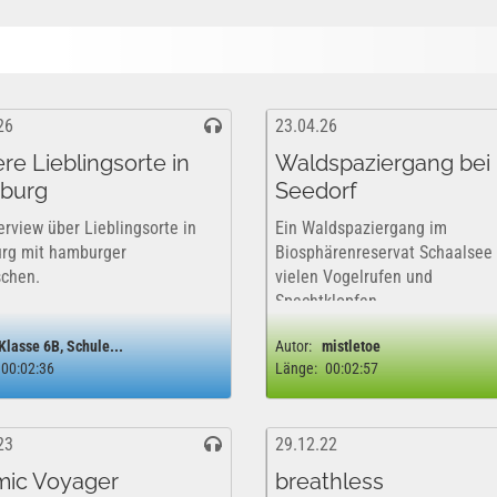
26
23.04.26
re Lieblingsorte in
Waldspaziergang bei
burg
Seedorf
erview über Lieblingsorte in
Ein Waldspaziergang im
rg mit hamburger
Biosphärenreservat Schaalsee
chen.
vielen Vogelrufen und
Spechtklopfen
Klasse 6B, Schule...
Autor:
mistletoe
00:02:36
Länge:
00:02:57
23
29.12.22
ic Voyager
breathless