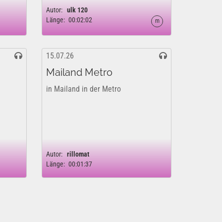
Autor:
ulk 120
Länge:
00:02:02
m
15.07.26
Mailand Metro
in Mailand in der Metro
Autor:
rillomat
Länge:
00:01:37