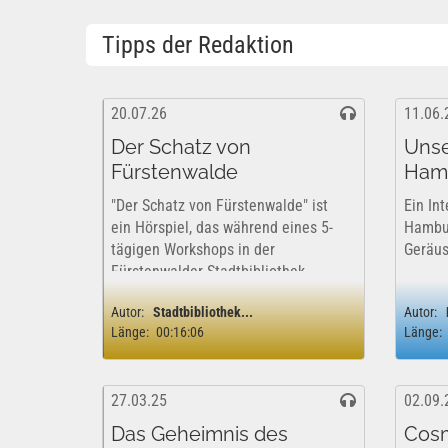
Tipps der Redaktion
20.07.26
11.06.
Der Schatz von
Unse
Fürstenwalde
Ham
"Der Schatz von Fürstenwalde" ist
Ein Int
ein Hörspiel, das während eines 5-
Hambu
tägigen Workshops in der
Geräus
Fürstenwalder Stadtbibliothek
entstand. Dabei haben sich Kinder
Autor:
Stadtbibliothek...
Autor:
und Jugendliche im Alter von 9 bis
Länge:
00:16:06
Länge:
15 Jahren im Juli 2026 eine
Geschichte ausgedacht. Sie
wählten...
27.03.25
02.09.
Das Geheimnis des
Cosm