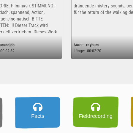
ORIE: Filmmusik STIMMUNG :
drängende mistery-sounds, per
isch, spannend, Action,
für the return of the walking d
uer,cinematisch BITTE
EN: !!! Dieser Track wird
ziell vertrieben. Dieses Werk
ofern nur kostenfrei und
ch für eine rein private,...
soundjob
Autor:
raybum
00:02:52
Länge:
00:02:20
Facts
Fieldrecording