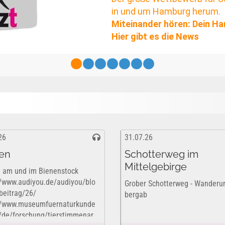
in und um Hamburg herum.
Miteinander hören: Dein Hamb
Hier gibt es die
News
1
2
3
4
5
6
7
26
31.07.26
en
Schotterweg im
Mittelgebirge
 am und im Bienenstock
//www.audiyou.de/audiyou/blo
Grober Schotterweg - Wanderu
beitrag/26/
bergab
//www.museumfuernaturkunde
n/de/forschung/tierstimmenar