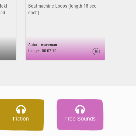
fekt
Beatmachine Loops (length 18 sec
ead
each)
Autor:
waveman
Länge:
00:02:10
m
Fiction
Free Sounds