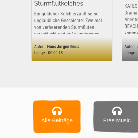
Sturmflutkelches
KATEG
Dramat
Ein goldener Kelch erzählt seine
Abente
unglaubliche Geschichte: Zweimal
BEACHT
von verheerenden Sturmfluten
kommer
verschluckt und auf wundersame
ist ins
Weise wiedergefunden. Ein stummer
rechtli
Autor:
Hans Jürgen Groß
Autor:
Zeuge von Jahrhunderten, der
Länge:
00:09:13
Länge:
Hoffnung, Verlust und das
unbezwingbare Meer erlebt hat.
Was...
Alle Beiträge
Free Music