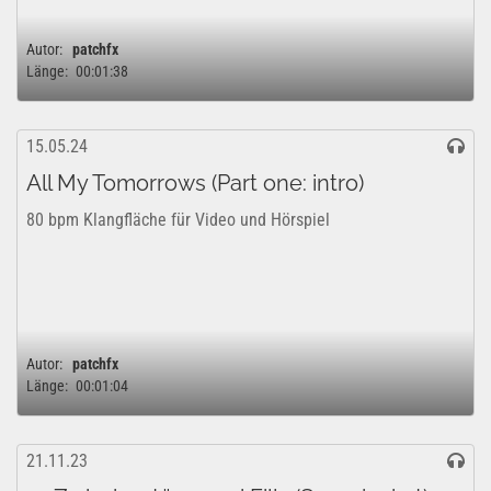
Autor:
patchfx
Länge:
00:01:38
15.05.24
All My Tomorrows (Part one: intro)
80 bpm Klangfläche für Video und Hörspiel
Autor:
patchfx
Länge:
00:01:04
21.11.23