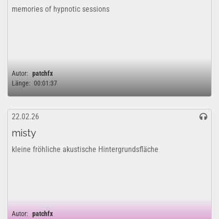
memories of hypnotic sessions
Autor:
patchfx
Länge:
00:01:37
22.02.26
misty
kleine fröhliche akustische Hintergrundsfläche
Autor:
patchfx