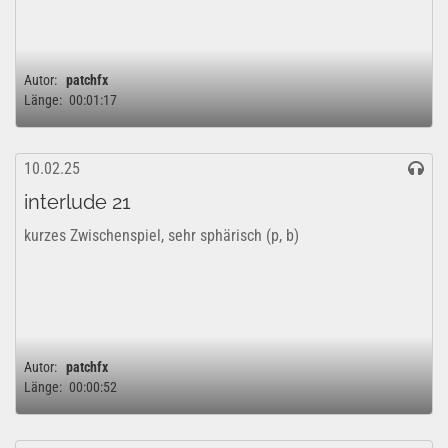
Autor:
patchfx
Länge:
00:01:17
10.02.25
interlude 21
kurzes Zwischenspiel, sehr sphärisch (p, b)
Autor:
patchfx
Länge:
00:00:52