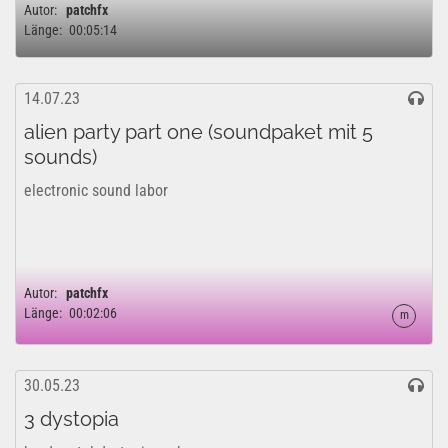
Autor:
patchfx
Länge:
00:05:14
14.07.23
alien party part one (soundpaket mit 5
sounds)
electronic sound labor
Autor:
patchfx
Länge:
00:02:06
m
30.05.23
3 dystopia