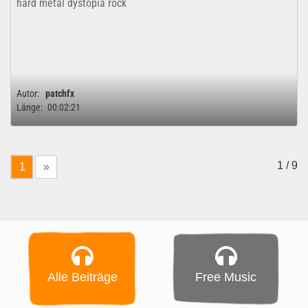
hard metal dystopia rock
Autor:
patchfx
Länge:
00:02:21
1 / 9
1
»
Alle Beiträge
Free Music