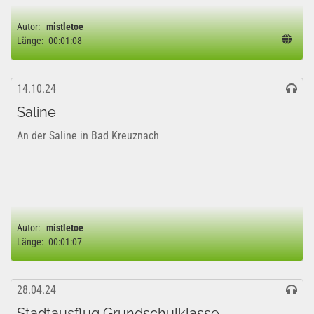
Autor:
mistletoe
Länge:
00:01:08
14.10.24
Saline
An der Saline in Bad Kreuznach
Autor:
mistletoe
Länge:
00:01:07
28.04.24
Stadtausflug Grundschulklasse