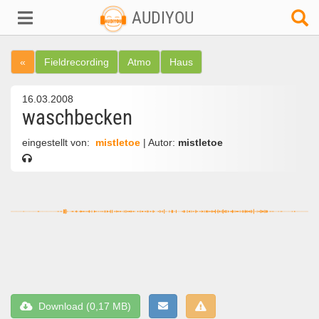
AUDIYOU
«
Fieldrecording
Atmo
Haus
16.03.2008
waschbecken
eingestellt von:
mistletoe
| Autor:
mistletoe
Download (0,17 MB)