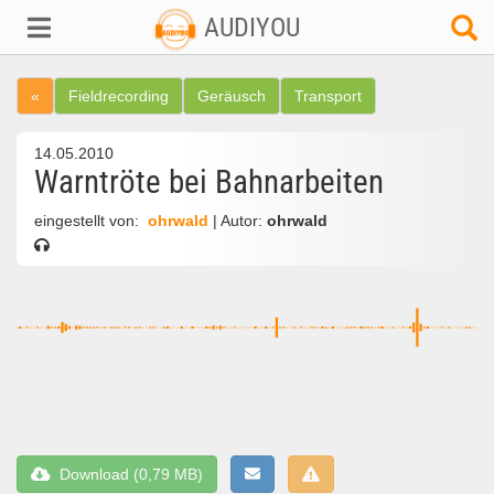
AUDIYOU
«
Fieldrecording
Geräusch
Transport
14.05.2010
Warntröte bei Bahnarbeiten
eingestellt von:
ohrwald
| Autor:
ohrwald
Download (0,79 MB)