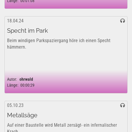
Länge:
00:01:08
18.04.24
Specht im Park
Beim windigen Parkspaziergang höre ich einen Specht
hämmern.
Autor:
ohrwald
Länge:
00:00:29
05.10.23
Metallsäge
Auf einer Baustelle wird Metall zersägt- ein infernalischer
Krach