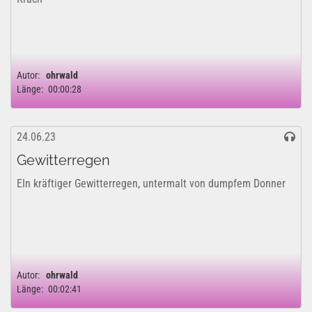
Autor:
ohrwald
Länge:
00:00:28
24.06.23
Gewitterregen
EIn kräftiger Gewitterregen, untermalt von dumpfem Donner
Autor:
ohrwald
Länge:
00:02:41