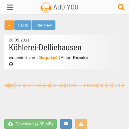
AUDIYOU
«
Facts
Interview
28.05.2011
Köhlerei-Delliehausen
eingestellt von:
0kopaka0
| Autor:
Kopaka
Download (4,35 MB)