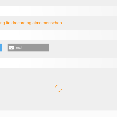
ung
fieldrecording
atmo
menschen
mail