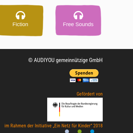
Fiction
Free Sounds
© AUDIYOU gemeinnützige GmbH
Gefördert von
im Rahmen der Initiative „Ein Netz für Kinder“ 2018