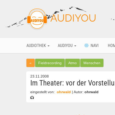
AUDIYOU
AUDIOTHEK
AUDIYOU
NAVI
HO
«
Fieldrecording
Atmo
Menschen
23.11.2008
Im Theater: vor der Vorstell
eingestellt von:
ohrwald
| Autor:
ohrwald