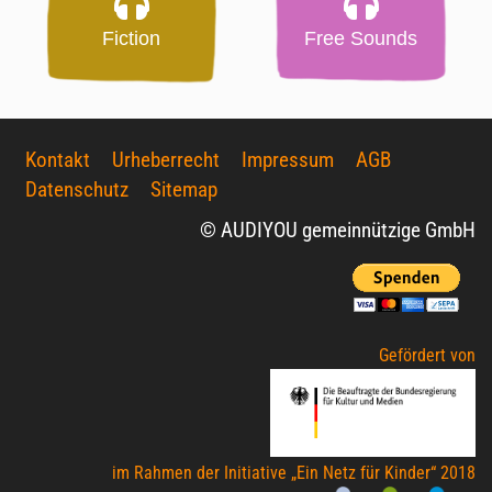
Fiction
Free Sounds
Kontakt
Urheberrecht
Impressum
AGB
Datenschutz
Sitemap
© AUDIYOU gemeinnützige GmbH
Gefördert von
im Rahmen der Initiative „Ein Netz für Kinder“ 2018