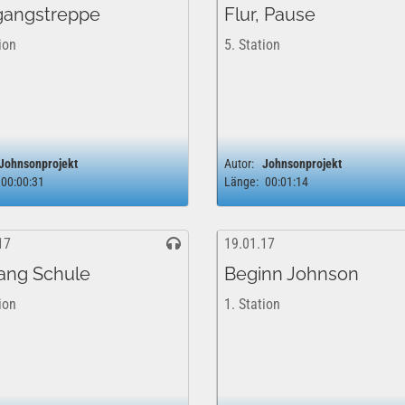
angstreppe
Flur, Pause
ion
5. Station
Johnsonprojekt
Autor:
Johnsonprojekt
00:00:31
Länge:
00:01:14
17
19.01.17
ang Schule
Beginn Johnson
ion
1. Station