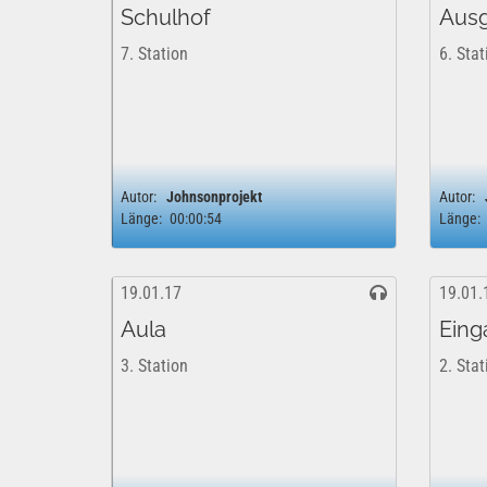
Schulhof
Ausg
7. Station
6. Stat
Autor:
Johnsonprojekt
Autor:
Länge:
00:00:54
Länge:
19.01.17
19.01.
Aula
Eing
3. Station
2. Stat