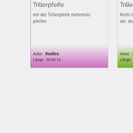
Trillerpfeife
Trill
mit der Trillerpfeife mehrmals
Nicht 
pfeifen
sie: di
Autor:
RoxiKra
Autor:
Länge:
00:00:14
Länge: