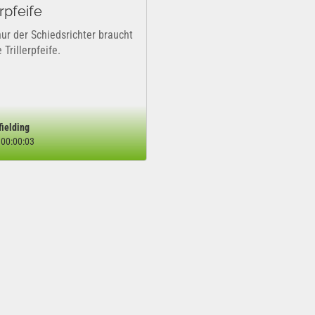
erpfeife
nur der Schiedsrichter braucht
e Trillerpfeife.
fielding
00:00:03