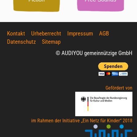
Kontakt
Urheberrecht
Impressum
AGB
Datenschutz
Sitemap
© AUDIYOU gemeinnützige GmbH
Gefördert von
im Rahmen der Initiative „Ein Netz für Kinder“ 2018