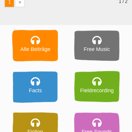
1 / 2
1
»
Alle Beiträge
Free Music
Facts
Fieldrecording
Fiction
Free Sounds