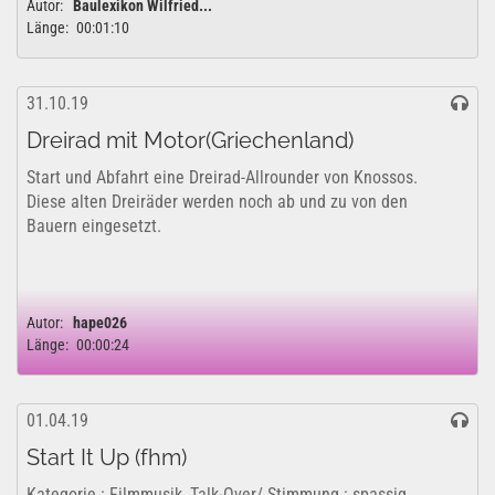
Autor:
Baulexikon Wilfried...
Länge:
00:01:10
31.10.19
Dreirad mit Motor(Griechenland)
Start und Abfahrt eine Dreirad-Allrounder von Knossos.
Diese alten Dreiräder werden noch ab und zu von den
Bauern eingesetzt.
Autor:
hape026
Länge:
00:00:24
01.04.19
Start It Up (fhm)
Kategorie : Filmmusik, Talk-Over/ Stimmung : spassig,