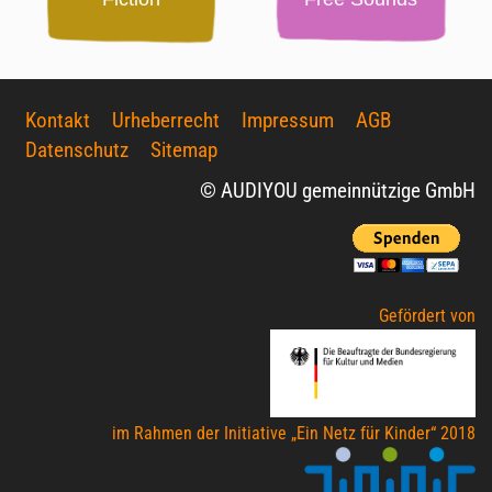
Kontakt
Urheberrecht
Impressum
AGB
Datenschutz
Sitemap
© AUDIYOU gemeinnützige GmbH
Gefördert von
im Rahmen der Initiative „Ein Netz für Kinder“ 2018