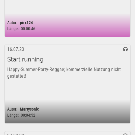
Autor:
pirx124
Länge:
00:00:46
16.07.23
Start running
Happy-Summer-Party-Reggae; kommerzielle Nutzung nicht
gestattet!
Autor:
Martysonic
Länge:
00:04:52