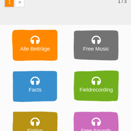
1 / 3
1
»
Alle Beiträge
Free Music
Facts
Fieldrecording
Fiction
Free Sounds