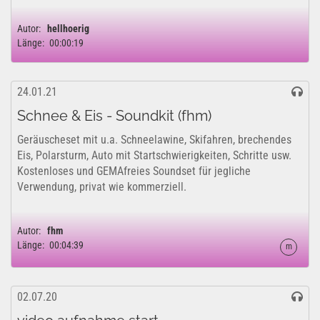
Autor:
hellhoerig
Länge:
00:00:19
24.01.21
Schnee & Eis - Soundkit (fhm)
Geräuscheset mit u.a. Schneelawine, Skifahren, brechendes
Eis, Polarsturm, Auto mit Startschwierigkeiten, Schritte usw.
Kostenloses und GEMAfreies Soundset für jegliche
Verwendung, privat wie kommerziell.
Autor:
fhm
Länge:
00:04:39
m
02.07.20