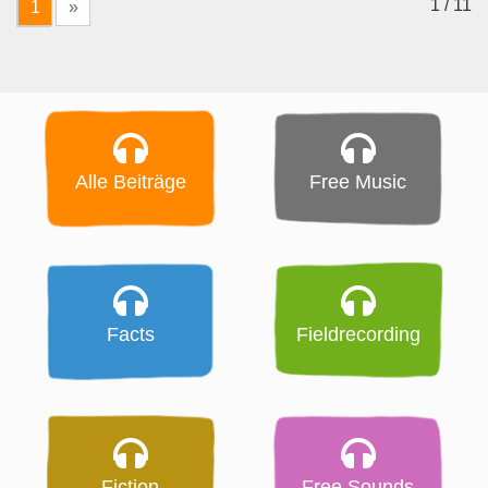
1 / 11
1
»
Alle Beiträge
Free Music
Facts
Fieldrecording
Fiction
Free Sounds