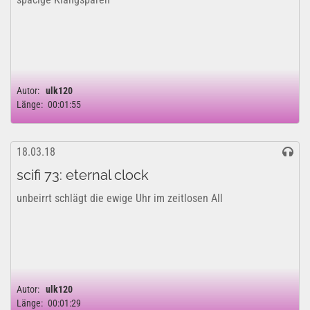
Autor:
ulk120
Länge:
00:01:55
18.03.18
scifi 73: eternal clock
unbeirrt schlägt die ewige Uhr im zeitlosen All
Autor:
ulk120
Länge:
00:01:29