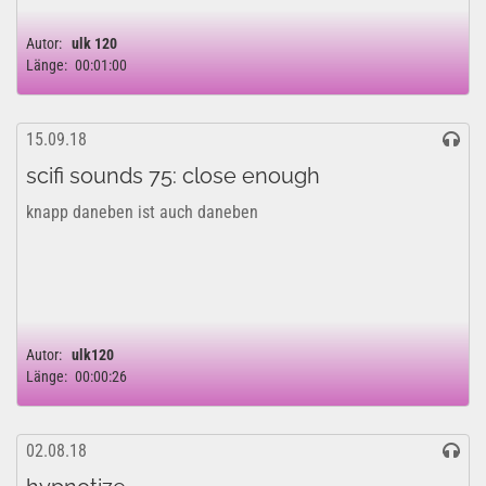
Autor:
ulk 120
Länge:
00:01:00
15.09.18
scifi sounds 75: close enough
knapp daneben ist auch daneben
Autor:
ulk120
Länge:
00:00:26
02.08.18