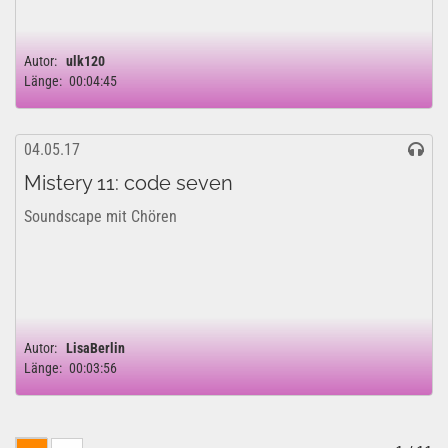
Autor:
ulk120
Länge:
00:04:45
04.05.17
Mistery 11: code seven
Soundscape mit Chören
Autor:
LisaBerlin
Länge:
00:03:56