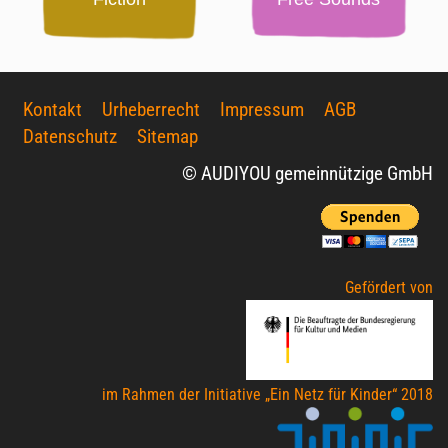
Kontakt
Urheberrecht
Impressum
AGB
Datenschutz
Sitemap
© AUDIYOU gemeinnützige GmbH
Gefördert von
im Rahmen der Initiative „Ein Netz für Kinder“ 2018