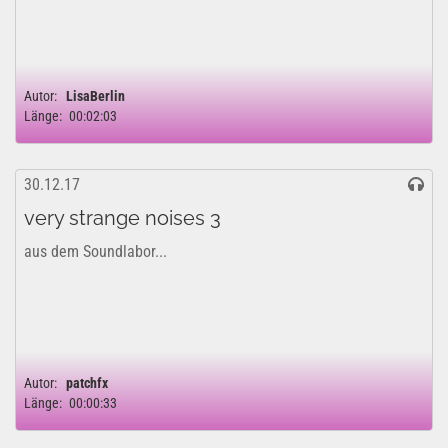
Autor:
LisaBerlin
Länge:
00:02:03
30.12.17
very strange noises 3
aus dem Soundlabor...
Autor:
patchfx
Länge:
00:00:33