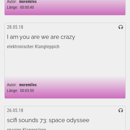
Autor:
moremiles
Länge:
00:00:40
28.05.18
I am you are we are crazy
elektronischer Klangteppich
Autor:
moremiles
Länge:
00:03:50
26.05.18
scifi sounds 73: space odyssee
spacige Klangspären