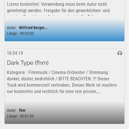
Lizenz kostenfrei: Verwendung muss beim Autor nicht
genehmigt werden. Freigabe für den gewerblichen- und
privaten Bereich vom Autor genehmigt. YouTube
Lizenzfreigabe: Das Projekt kann uneingeschränkt für...
Autor:
Wilfried Berger...
Länge:
00:02:00
18.04.19
Dark Type (fhm)
Kategorie : Filmmusik / Cinema-Orchester / Stimmung :
dunkel, düster, bedrohlich / BITTE BEACHTEN: !!! Dieser
Track wird kommerziell vertrieben. Dieses Werk ist insofern
nur kostenfrei und rechtlich für eine rein private,...
Autor:
fhm
Länge:
00:01:59