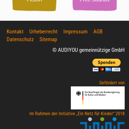
Kontakt
Urheberrecht
Impressum
AGB
Datenschutz
Sitemap
© AUDIYOU gemeinnützige GmbH
Gefördert von
im Rahmen der Initiative „Ein Netz für Kinder“ 2018