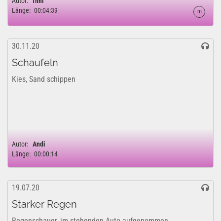
Autor:
fhm
Länge:
00:04:39
m
30.11.20
Schaufeln
Kies, Sand schippen
Autor:
Andi
Länge:
00:00:14
19.07.20
Starker Regen
Regenschauer, im stehenden Auto aufgenommen