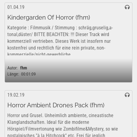
01.04.19
Kindergarden Of Horror (fhm)
Kategorie : Filmmusik / Stimmung : schräg,gruselig,a-
tonal,düster/ BITTE BEACHTEN: !!! Dieser Track wird
kommerziell vertrieben. Dieses Werk ist insofern nur
kostenfrei und rechtlich für eine rein private, non-
kommerzielle/nicht-gewerbliche...
Autor:
fhm
Länge:
00:01:09
19.02.19
Horror Ambient Drones Pack (fhm)
Horror und Grusel. Unheimlich ambiente, cineastische
Klanglandschaften. Ideal für die moderne
Hörspiel/Filmvertonung wie Zombifilme&Mystery, so wie
nostalgisches "à la Hitchcock" etc. Frei für jeglich