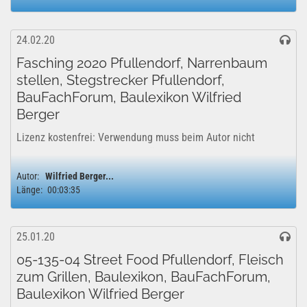
24.02.20
Fasching 2020 Pfullendorf, Narrenbaum
stellen, Stegstrecker Pfullendorf,
BauFachForum, Baulexikon Wilfried
Berger
Lizenz kostenfrei: Verwendung muss beim Autor nicht
genehmigt werden. Freigabe für den gewerblichen- und
privaten Bereich vom Autor genehmigt. YouTube
Autor:
Wilfried Berger...
Lizenzfreigabe: Das Projekt kann uneingeschränkt für...
Länge:
00:03:35
25.01.20
05-135-04 Street Food Pfullendorf, Fleisch
zum Grillen, Baulexikon, BauFachForum,
Baulexikon Wilfried Berger