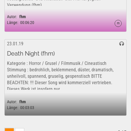
Verwendung (fhm).
Autor:
fhm
Länge:
00:06:20
m
23.01.19
Death Night (fhm)
Kategorie : Horror / Grusel / Filmmusik / Cineastisch
Stimmung : bedrohlich, beklemmend, düster, dramatisch,
unheilvoll, spannend, gruselig, gespenstisch BITTE
BEACHTEN: !!! Dieser Song wird kommerziell vertrieben.
Dieses Werk ist insofern nur...
Autor:
fhm
Länge:
00:03:03