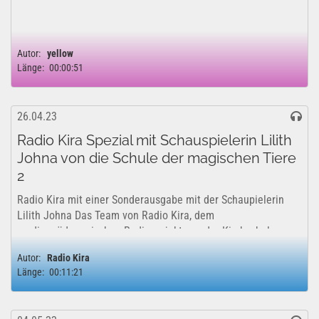
Autor:
yellow
Länge:
00:00:51
26.04.23
Radio Kira Spezial mit Schauspielerin Lilith
Johna von die Schule der magischen Tiere
2
Radio Kira mit einer Sonderausgabe mit der Schaupielerin
Lilith Johna Das Team von Radio Kira, dem
medienpädagogischen Radioprojekt aus der Kirchschule
Papenburg, durfte ein ausführliches Interview mit der
Autor:
Radio Kira
Schauspielern Lilith Johna führen. ...
Länge:
00:11:21