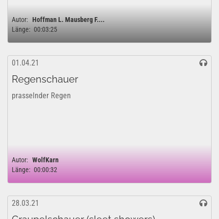
Autor:
Hoffman L. Mausberg F....
Länge:
00:03:25
01.04.21
Regenschauer
prasselnder Regen
Autor:
WolfKarn
Länge:
00:00:32
28.03.21