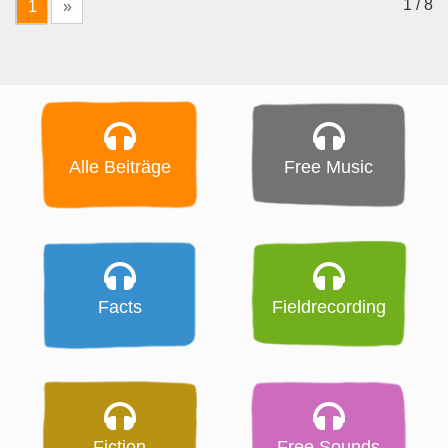
1 / 8
1
»
Alle Beiträge
Free Music
Facts
Fieldrecording
Fiction
Free Sounds