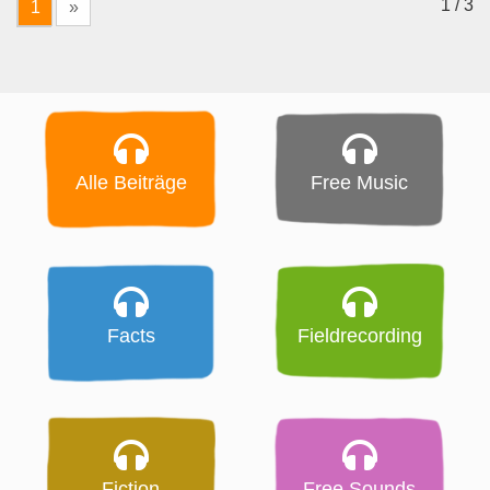
1 / 3
1
»
Alle Beiträge
Free Music
Facts
Fieldrecording
Fiction
Free Sounds