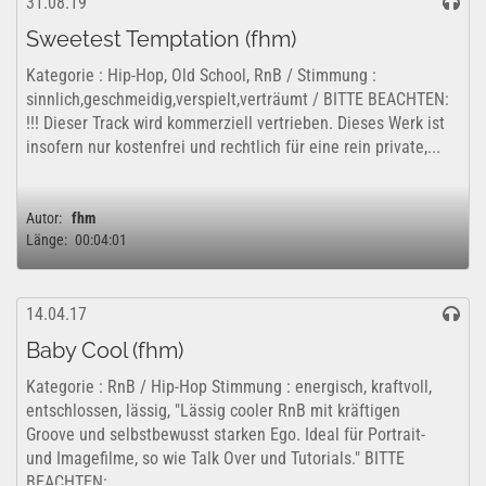
31.08.19
Sweetest Temptation (fhm)
Kategorie : Hip-Hop, Old School, RnB / Stimmung :
sinnlich,geschmeidig,verspielt,verträumt / BITTE BEACHTEN:
!!! Dieser Track wird kommerziell vertrieben. Dieses Werk ist
insofern nur kostenfrei und rechtlich für eine rein private,...
Autor:
fhm
Länge:
00:04:01
14.04.17
Baby Cool (fhm)
Kategorie : RnB / Hip-Hop Stimmung : energisch, kraftvoll,
entschlossen, lässig, "Lässig cooler RnB mit kräftigen
Groove und selbstbewusst starken Ego. Ideal für Portrait-
und Imagefilme, so wie Talk Over und Tutorials." BITTE
BEACHTEN: ...