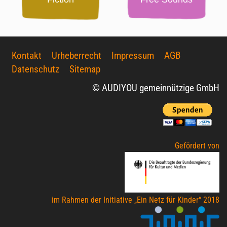
Kontakt
Urheberrecht
Impressum
AGB
Datenschutz
Sitemap
© AUDIYOU gemeinnützige GmbH
Gefördert von
im Rahmen der Initiative „Ein Netz für Kinder“ 2018