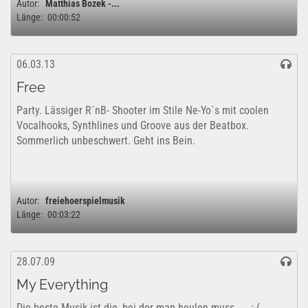
Autor:
Matthias Bozek -...
Länge:
00:00:52
06.03.13
Free
Party. Lässiger R´nB- Shooter im Stile Ne-Yo`s mit coolen
Vocalhooks, Synthlines und Groove aus der Beatbox.
Sommerlich unbeschwert. Geht ins Bein.
Autor:
freiehoerspielmusik
Länge:
00:03:22
28.07.09
My Everything
Die beste Musik ist die, bei der man heulen muss .... :-(