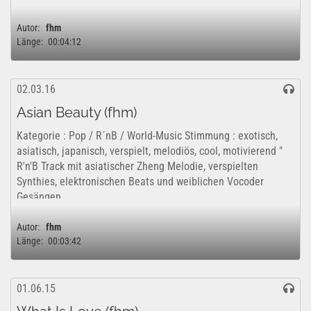
Autor:
fhm
Länge:
00:04:12
02.03.16
Asian Beauty (fhm)
Kategorie : Pop / R´nB / World-Music Stimmung : exotisch,
asiatisch, japanisch, verspielt, melodiös, cool, motivierend "
R'n'B Track mit asiatischer Zheng Melodie, verspielten
Synthies, elektronischen Beats und weiblichen Vocoder
Gesängen....
Autor:
fhm
Länge:
00:03:42
01.06.15