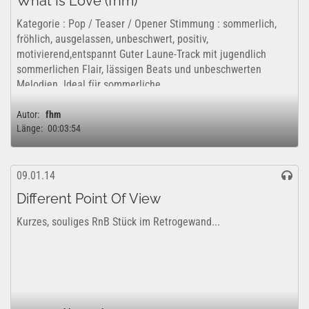
What Is Love (fhm)
Kategorie : Pop / Teaser / Opener Stimmung : sommerlich,
fröhlich, ausgelassen, unbeschwert, positiv,
motivierend,entspannt Guter Laune-Track mit jugendlich
sommerlichen Flair, lässigen Beats und unbeschwerten
Melodien. Ideal für sommerliche...
Autor:
fhm
Länge:
00:03:54
09.01.14
Different Point Of View
Kurzes, souliges RnB Stück im Retrogewand...