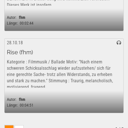
Dieses Werk ist insofern...
Autor:
fhm
Länge:
00:02:44
28.10.18
Rise (fhm)
Kategorie : Filmmusik / Ballade Motiv: "Nach einem
schweren Schicksalsschlag wieder aufzustehen/ sich für
eine gerechte Sache- trotz allen Widerstands, zu erheben
und stark zu machen." Stimmung : Traurig, melancholisch,
motivierend, fragend,...
Autor:
fhm
Länge:
00:04:51