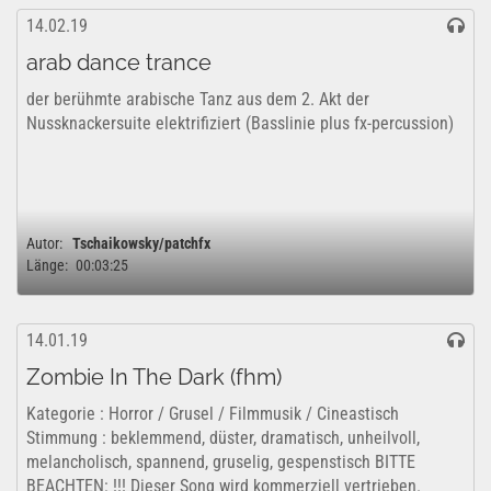
14.02.19
arab dance trance
der berühmte arabische Tanz aus dem 2. Akt der
Nussknackersuite elektrifiziert (Basslinie plus fx-percussion)
Autor:
Tschaikowsky/patchfx
Länge:
00:03:25
14.01.19
Zombie In The Dark (fhm)
Kategorie : Horror / Grusel / Filmmusik / Cineastisch
Stimmung : beklemmend, düster, dramatisch, unheilvoll,
melancholisch, spannend, gruselig, gespenstisch BITTE
BEACHTEN: !!! Dieser Song wird kommerziell vertrieben.