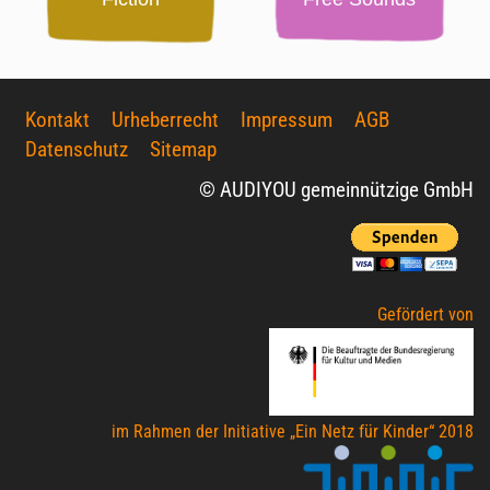
Kontakt
Urheberrecht
Impressum
AGB
Datenschutz
Sitemap
© AUDIYOU gemeinnützige GmbH
Gefördert von
im Rahmen der Initiative „Ein Netz für Kinder“ 2018