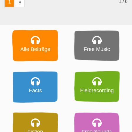
1 / 6
1
»
Alle Beiträge
Free Music
Facts
Fieldrecording
Fiction
Free Sounds