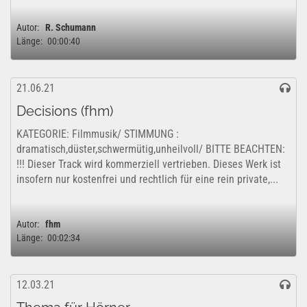
Autor:
R. Schumann
Länge:
00:00:40
21.06.21
Decisions (fhm)
KATEGORIE: Filmmusik/ STIMMUNG :
dramatisch,düster,schwermütig,unheilvoll/ BITTE BEACHTEN:
!!! Dieser Track wird kommerziell vertrieben. Dieses Werk ist
insofern nur kostenfrei und rechtlich für eine rein private,...
Autor:
fhm
Länge:
00:02:34
12.03.21