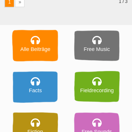
1 / 3
1
»
Alle Beiträge
Free Music
Facts
Fieldrecording
Fiction
Free Sounds