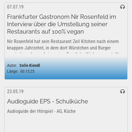
07.07.19
Frankfurter Gastronom Nir Rosenfeld im
Interview über die Umstellung seiner
Restaurants auf 100% vegan
Nir Rosenfeld hat sein Restaurant Zeil Kitchen nach einem
knappen Jahrzehnt, in dem dort Würstchen und Burger
serviert wurden, auf eine rein pflanzliche Küche umgestellt.
Im Interview erklärt er über die Hintergründe und seine
Autor:
Selin Kiendl
ethische Motivation dazu.
Länge:
00:15:25
23.05.19
Audioguide EPS - Schulküche
Audioguide der Hörspiel - AG, Küche