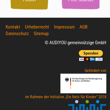
Kontakt
Urheberrecht
Impressum
AGB
Datenschutz
Sitemap
© AUDIYOU gemeinnützige GmbH
Gefördert von
im Rahmen der Initiative „Ein Netz für Kinder“ 2018