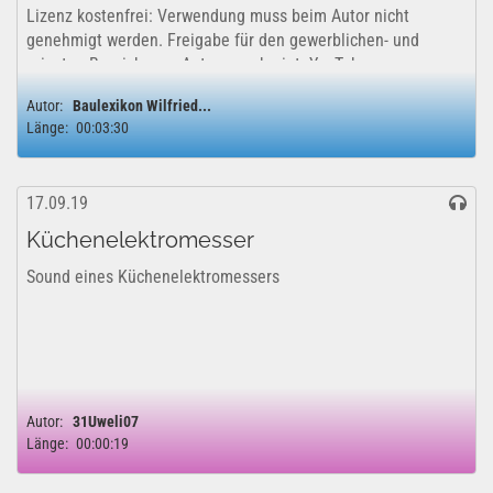
Lizenz kostenfrei: Verwendung muss beim Autor nicht
genehmigt werden. Freigabe für den gewerblichen- und
privaten Bereich vom Autor genehmigt. YouTube
Lizenzfreigabe: Das Projekt kann uneingeschränkt für...
Autor:
Baulexikon Wilfried...
Länge:
00:03:30
17.09.19
Küchenelektromesser
Sound eines Küchenelektromessers
Autor:
31Uweli07
Länge:
00:00:19