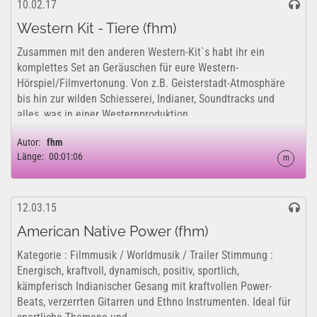
10.02.17
Western Kit - Tiere (fhm)
Zusammen mit den anderen Western-Kit`s habt ihr ein
komplettes Set an Geräuschen für eure Western-
Hörspiel/Filmvertonung. Von z.B. Geisterstadt-Atmosphäre
bis hin zur wilden Schiesserei, Indianer, Soundtracks und
alles, was in einer Westernproduktion...
Autor:
fhm
Länge:
00:01:06
m
12.03.15
American Native Power (fhm)
Kategorie : Filmmusik / Worldmusik / Trailer Stimmung :
Energisch, kraftvoll, dynamisch, positiv, sportlich,
kämpferisch Indianischer Gesang mit kraftvollen Power-
Beats, verzerrten Gitarren und Ethno Instrumenten. Ideal für