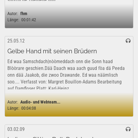
sportliche Themene und...
Autor:
fhm
Länge:
00:01:42
25.05.12
Gelbe Hand mit seinen Brüdern
Ed waa Samschdach|nòòmeddach onn die Sonn haad
Blòòrare geschien.Dää Daach waa aach guud fòa dä Peeda
onn dää Jaakob, die zwoo Drawande. Ed waa näämlisch
soo.... Verfasst von: Margret Bouillon-Adams Bearbeitung
auf Damfloser Platt: Karl-Heinz...
Autor:
Audio- und Webteam...
Länge:
00:04:08
03.02.09