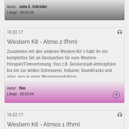
Autor:
Jutta E. Schröder
Länge:
00:02:44
10.02.17
Western Kit - Atmo 2 (fhm)
Zusammen mit den anderen Western-Kit`s habt ihr ein
komplettes Set an Geräuschen für eure Western-
Hörspiel/Filmvertonung. Von z.B. Geisterstadt-Atmosphäre
bis hin zur wilden Schiesserei, Indianer, Soundtracks und
alles, was in einer Westernproduktion...
Autor:
fhm
Länge:
00:03:34
m
10.02.17
Western Kit - Atmos 1 (fhm)