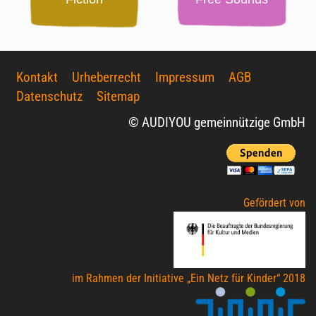
Kontakt
Urheberrecht
Impressum
AGB
Datenschutz
Sitemap
© AUDIYOU gemeinnützige GmbH
Gefördert von
im Rahmen der Initiative „Ein Netz für Kinder“ 2018