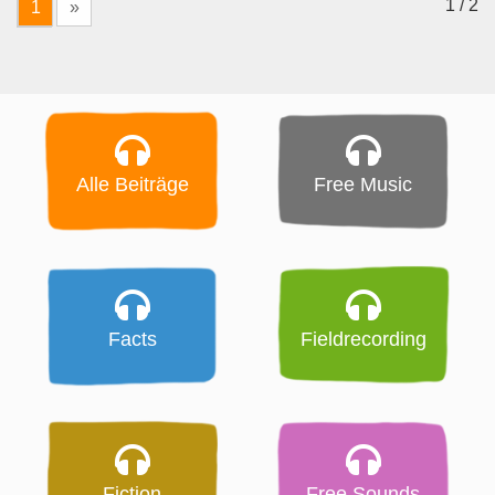
1 / 2
1
»
Alle Beiträge
Free Music
Facts
Fieldrecording
Fiction
Free Sounds