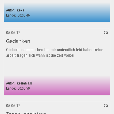
die Beiträge geehrt. Den ersten Platz belegte die...
Autor:
Keks
Länge:
00:00:46
05.06.12
Gedanken
Obdachlose menschen tun mir undendlich leid haben keine
arbeit fragen sich wann ist die zeit vorbei
Autor:
Keziah a.b
Länge:
00:00:50
05.06.12