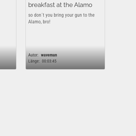
breakfast at the Alamo
so don´t you bring your gun to the
Alamo, bro!
Autor:
waveman
Länge:
00:03:45