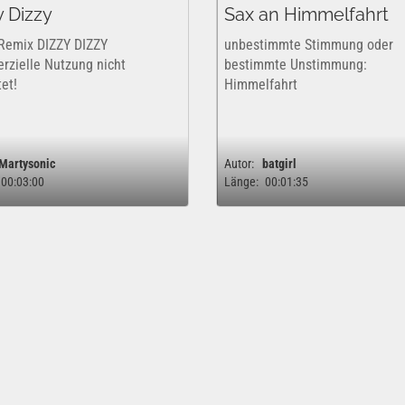
y Dizzy
Sax an Himmelfahrt
 Remix DIZZY DIZZY
unbestimmte Stimmung oder
zielle Nutzung nicht
bestimmte Unstimmung:
et!
Himmelfahrt
Martysonic
Autor:
batgirl
00:03:00
Länge:
00:01:35