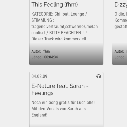
This Feeling (fhm)
Dizz
KATEGORIE: Chillout, Lounge /
Oldie,
STIMMUNG :
Kommer
tragend,verträumt,schwerelos,melan
gestatt
cholisch/ BITTE BEACHTEN: !!!
Dieser Track wird kommerziell
vertrieben. Dieses Werk ist insofern
nur kostenfrei und rechtlich für eine
Autor:
fhm
Autor:
Länge:
00:04:34
Länge:
rein private,...
04.02.09
E-Nature feat. Sarah -
Feelings
Noch ein Song gratis für Euch alle!
Mit den Vocals von Sarah aus
England!