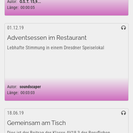
Autor:
O.S.T. 15,9...
Länge:
00:00:05
01.12.19
Adventsessen im Restaurant
Lebhafte Stimmung in einem Dresdner Speiselokal
Autor:
soundscaper
Länge:
00:03:03
18.06.19
Gemeinsam am Tisch
Dies ist der Beitrag der Klasse AV18-3 der Beruflichen