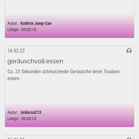
Autor:
Kathrin Jung-Can
Länge:
00:00:10
16.02.22
geräuschvoll essen
Ca. 23 Sekunden schmatzende Geräusche beim Trauben
essen.
Autor:
isidorusZ13
Länge:
00:00:24