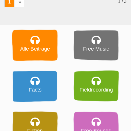
1 / 3
1
»
Alle Beiträge
Free Music
Facts
Fieldrecording
Fiction
Free Sounds