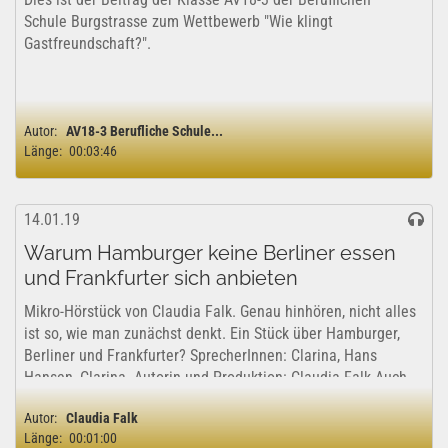
Schule Burgstrasse zum Wettbewerb "Wie klingt
Gastfreundschaft?".
Autor:
AV18-3 Berufliche Schule...
Länge:
00:03:46
14.01.19
Warum Hamburger keine Berliner essen
und Frankfurter sich anbieten
Mikro-Hörstück von Claudia Falk. Genau hinhören, nicht alles
ist so, wie man zunächst denkt. Ein Stück über Hamburger,
Berliner und Frankfurter? SprecherInnen: Clarina, Hans
Hansen, Clarina. Autorin und Produktion: Claudia Falk Auch
bei youtube:...
Autor:
Claudia Falk
Länge:
00:01:00