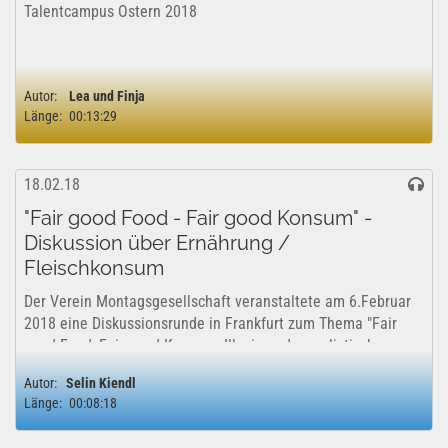
Talentcampus Ostern 2018
Autor:
Lea und Finja
Länge:
00:13:29
18.02.18
"Fair good Food - Fair good Konsum" -
Diskussion über Ernährung /
Fleischkonsum
Der Verein Montagsgesellschaft veranstaltete am 6.Februar
2018 eine Diskussionsrunde in Frankfurt zum Thema "Fair
good Food, Fair good Konsum- Illusion oder realistisches
Szenario? Zum Spannungsfeld zwischen gewinnoptimierter
Autor:
Selin Kiendl
Lebensmittelindustrie, Tier-...
Länge:
00:08:18