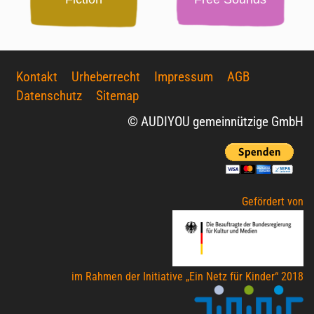
Kontakt
Urheberrecht
Impressum
AGB
Datenschutz
Sitemap
© AUDIYOU gemeinnützige GmbH
Gefördert von
im Rahmen der Initiative „Ein Netz für Kinder“ 2018