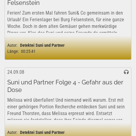
Felsenstein
Ferien! Zum ersten Mal fahren Suni& Co gemeinsam in den
Urlaub! Ein Ferienlager bei Burg Felsenstein, für eine ganze
Woche. Doch in dem alten Gemäuer gehen merkwürdige
Dinge vor. Klar, das Suni und seine Freunde da ermitteln
müssen, schliesslich geht es...
Autor:
Detektei Suni und Partner
Länge:
00:25:41
24.09.08
Suni und Partner Folge 4 - Gefahr aus der
Dose
Melissa wird überfallen! Und niemand weiß warum. Erst mit
einer gehörigen Portion Recherche entdecken Suni und sein
Freund Thorsten, dass Melissa erpresst wird. Entsetzt
müssen sie feststellen, dass ihre Feinde diesmal sogar vor
übelster Umweltschädigung...
Autor:
Detektei Suni und Partner