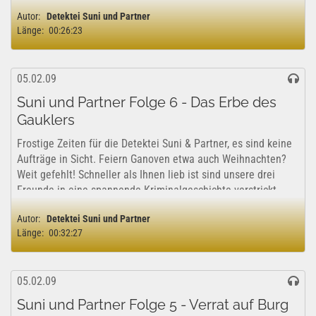
nur Forschritt, sondern auch Gefahren....
Autor:
Detektei Suni und Partner
Länge:
00:26:23
05.02.09
Suni und Partner Folge 6 - Das Erbe des
Gauklers
Frostige Zeiten für die Detektei Suni & Partner, es sind keine
Aufträge in Sicht. Feiern Ganoven etwa auch Weihnachten?
Weit gefehlt! Schneller als Ihnen lieb ist sind unsere drei
Freunde in eine spannende Kriminalgeschichte verstrickt,
die sie in die...
Autor:
Detektei Suni und Partner
Länge:
00:32:27
05.02.09
Suni und Partner Folge 5 - Verrat auf Burg