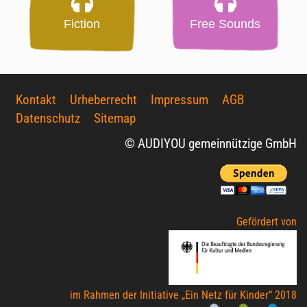
Fiction
Free Sounds
Kontakt
Urheberrecht
Impressum
AGB
Datenschutz
Sitemap
© AUDIYOU gemeinnützige GmbH
Gefördert von
im Rahmen der Initiative „Ein Netz für Kinder“ 2018