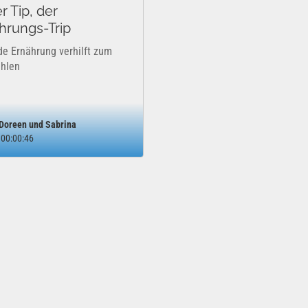
r Tip, der
hrungs-Trip
e Ernährung verhilft zum
hlen
Doreen und Sabrina
00:00:46