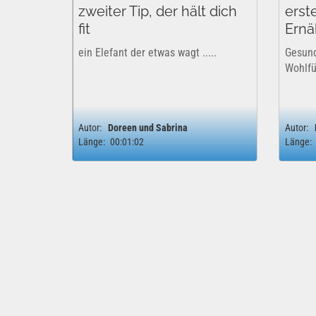
zweiter Tip, der hält dich
erste
fit
Ernä
ein Elefant der etwas wagt .....
Gesund
Wohlfü
Autor:
Doreen und Sabrina
Autor:
Länge:
00:01:02
Länge: