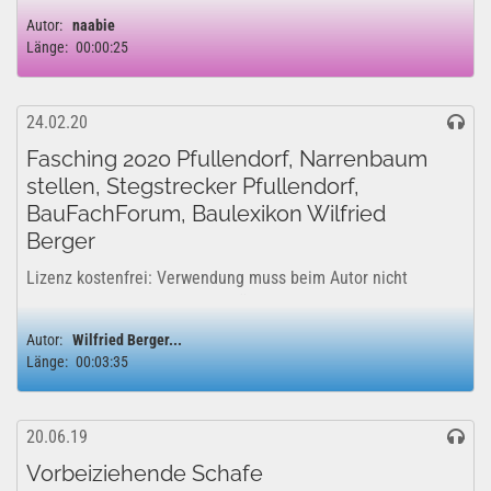
Autor:
naabie
Länge:
00:00:25
24.02.20
Fasching 2020 Pfullendorf, Narrenbaum
stellen, Stegstrecker Pfullendorf,
BauFachForum, Baulexikon Wilfried
Berger
Lizenz kostenfrei: Verwendung muss beim Autor nicht
genehmigt werden. Freigabe für den gewerblichen- und
privaten Bereich vom Autor genehmigt. YouTube
Autor:
Wilfried Berger...
Lizenzfreigabe: Das Projekt kann uneingeschränkt für...
Länge:
00:03:35
20.06.19
Vorbeiziehende Schafe