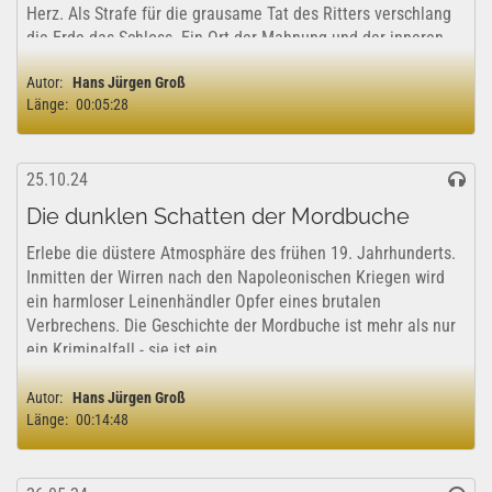
Herz. Als Strafe für die grausame Tat des Ritters verschlang
die Erde das Schloss. Ein Ort der Mahnung und der inneren
Reflexion....
Autor:
Hans Jürgen Groß
Länge:
00:05:28
25.10.24
Die dunklen Schatten der Mordbuche
Erlebe die düstere Atmosphäre des frühen 19. Jahrhunderts.
Inmitten der Wirren nach den Napoleonischen Kriegen wird
ein harmloser Leinenhändler Opfer eines brutalen
Verbrechens. Die Geschichte der Mordbuche ist mehr als nur
ein Kriminalfall - sie ist ein...
Autor:
Hans Jürgen Groß
Länge:
00:14:48