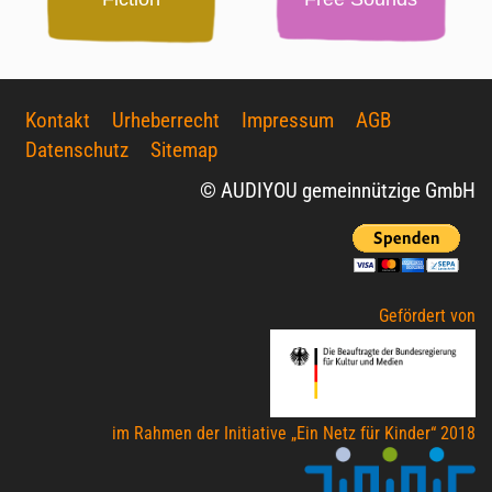
Kontakt
Urheberrecht
Impressum
AGB
Datenschutz
Sitemap
© AUDIYOU gemeinnützige GmbH
Gefördert von
im Rahmen der Initiative „Ein Netz für Kinder“ 2018