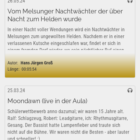
26.05.24
Vom Melsunger Nachtwächter der über
Nacht zum Helden wurde
In einer Nacht voller Wendungen wird ein Nachtwächter in
Melsungen zum ungewollten Helden. Nachdem er in einer
verlassenen Kutsche eingeschlafen war, findet er sich in
einem fremden Dorf wieder, wo sein nächtlicher Ruf einen
gesuchten Verbrecher entlarvt....
Autor:
Hans Jürgen Groß
Länge:
00:05:54
25.03.24
Moondawn (live in der Aula)
Schülerwettbewerb anno dazumal; wir waren 15 Jahre alt.
Ralf: Schlagzeug, Robert: Leadgitarre, ich: Rhythmusgitarre,
Gesang. Der Bassist hatte Lampenfieber und traute sich
nicht auf die Bühne. Wir waren nicht die Besten - aber lauter
und schneller! :) ...