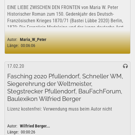
EINE LIEBE ZWISCHEN DEN FRONTEN von Maria W. Peter
Historischer Roman zum 150. Gedenkjahr des Deutsch-
Französischen Krieges 1870/71 (Bastei Lübbe 2020) Berlin,
1870: Die Französin Madeleine und der junge deutsche Arzt
Paul feiern...
Autor:
Maria_W_Peter
Länge:
00:06:06
17.02.20
Fasching 2020 Pfullendorf, Schneller WM,
Siegerehrung der Weltmeister,
Stegstrecker Pfullendorf, BauFachForum,
Baulexikon Wilfried Berger
Lizenz kostenfrei: Verwendung muss beim Autor nicht
genehmigt werden. Freigabe für den gewerblichen- und
privaten Bereich vom Autor genehmigt. YouTube
Autor:
Wilfried Berger...
Lizenzfreigabe: Das Projekt kann uneingeschränkt für...
Länge:
00:00:26