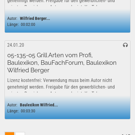
genehmigt werden. Freigabe für den gewerblichen- und
privaten Bereich vom Autor genehmigt. YouTube
Lizenzfreigabe: Das Projekt kann uneingeschränkt für...
Autor:
Wilfried Berger...
Länge:
00:02:00
24.01.20
05-135-05 Grill Arten vom Profi,
Baulexikon, BauFachForum, Baulexikon
Wilfried Berger
Lizenz kostenfrei: Verwendung muss beim Autor nicht
genehmigt werden. Freigabe für den gewerblichen- und
privaten Bereich vom Autor genehmigt. YouTube
Lizenzfreigabe: Das Projekt kann uneingeschränkt für...
Autor:
Baulexikon Wilfried...
Länge:
00:03:30