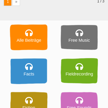
1 / 3
1
»
Alle Beiträge
Free Music
Facts
Fieldrecording
Fiction
Free Sounds