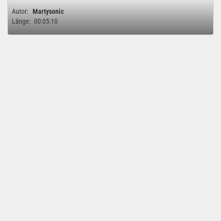
Autor:
Martysonic
Länge:
00:05:10