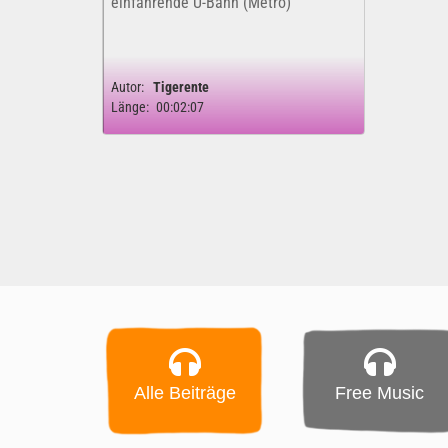
einfahrende U-Bahn (Metro)
Autor:
Tigerente
Länge:
00:02:07
Alle Beiträge
Free Music