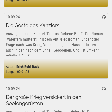
Länge:
00:03:46
10.09.24
Die Geste des Kanzlers
Auszug aus dem Kapitel "Der rosafarbene Brief". Der Roman
"vaterfern mutterstill" ist ein Antikriegsroman. Er geht der
Frage nach, was Krieg, Verblendung und Hass anrichten -
auch in den nach dem Unheil Geborenen. Und: Ist Umkehr
möglich? Am Ende auch...
Autor:
Erich Ruhl-Bady
Länge:
00:01:23
10.09.24
Der große Krieg versickert in den
Seelengerüsten
Auszug aus dem Kapitel "Der freiwillige Heinrich". Der