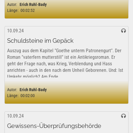
Autor:
Erich Ruhl-Bady
Länge:
00:02:52
10.09.24
Schuldsteine im Gepäck
Auszug aus dem Kapitel "Goethe unterm Patronengurt". Der
Roman "vaterfern mutterstill" ist ein Antikriegsroman. Er
geht der Frage nach, was Krieg, Verblendung und Hass
anrichten - auch in den nach dem Unheil Geborenen. Und: Ist
Umkehr möglich? Am Ende...
Autor:
Erich Ruhl-Bady
Länge:
00:02:00
10.09.24
Gewissens-Überprüfungsbehörde