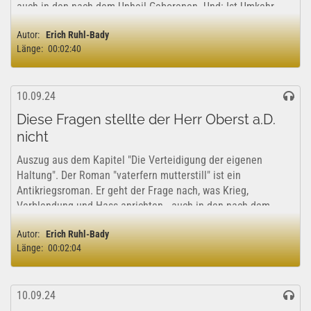
auch in den nach dem Unheil Geborenen. Und: Ist Umkehr
möglich? Am Ende auch...
Autor:
Erich Ruhl-Bady
Länge:
00:02:40
10.09.24
Diese Fragen stellte der Herr Oberst a.D.
nicht
Auszug aus dem Kapitel "Die Verteidigung der eigenen
Haltung". Der Roman "vaterfern mutterstill" ist ein
Antikriegsroman. Er geht der Frage nach, was Krieg,
Verblendung und Hass anrichten - auch in den nach dem
Unheil Geborenen. Und: Ist Umkehr möglich?...
Autor:
Erich Ruhl-Bady
Länge:
00:02:04
10.09.24