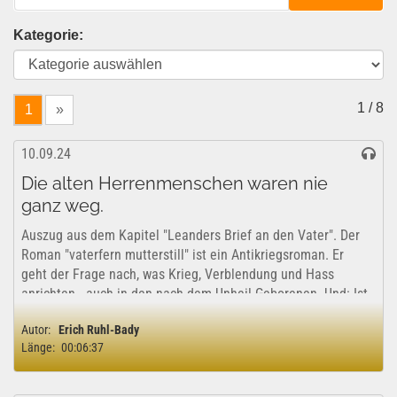
Kategorie:
1 / 8
1
»
10.09.24
Die alten Herrenmenschen waren nie
ganz weg.
Auszug aus dem Kapitel "Leanders Brief an den Vater". Der
Roman "vaterfern mutterstill" ist ein Antikriegsroman. Er
geht der Frage nach, was Krieg, Verblendung und Hass
anrichten - auch in den nach dem Unheil Geborenen. Und: Ist
Umkehr möglich? Am Ende...
Autor:
Erich Ruhl-Bady
Länge:
00:06:37