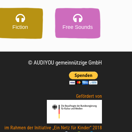
Fiction
Free Sounds
© AUDIYOU gemeinnützige GmbH
Gefördert von
im Rahmen der Initiative „Ein Netz für Kinder“ 2018