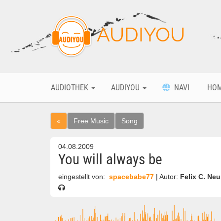
AUDIYOU
AUDIOTHEK
AUDIYOU
NAVI
HO
«
Free Music
Song
04.08.2009
You will always be
eingestellt von:
spacebabe77
| Autor:
Felix C. Ne