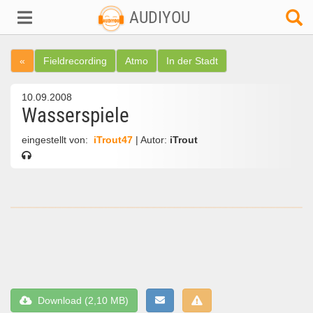
AUDIYOU
«
Fieldrecording
Atmo
In der Stadt
10.09.2008
Wasserspiele
eingestellt von:
iTrout47
| Autor:
iTrout
Download (2,10 MB)