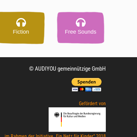
Fiction
Free Sounds
© AUDIYOU gemeinnützige GmbH
Gefördert von
im Rahmen der Initiative „Ein Netz für Kinder“ 2018