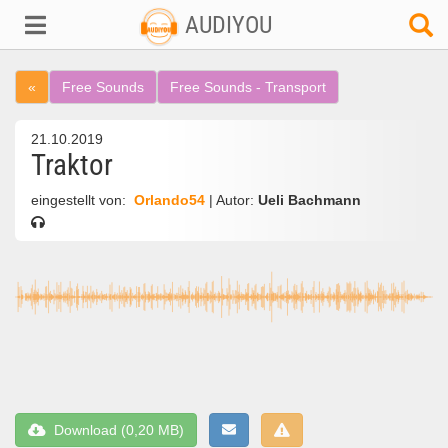
AUDIYOU
«
Free Sounds
Free Sounds - Transport
21.10.2019
Traktor
eingestellt von:
Orlando54
| Autor:
Ueli Bachmann
Download (0,20 MB)