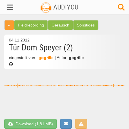
AUDIYOU
«
Fieldrecording
Geräusch
Sonstiges
04.11.2012
Tür Dom Speyer (2)
eingestellt von:
gogrille
| Autor:
gogrille
Download (1,81 MB)