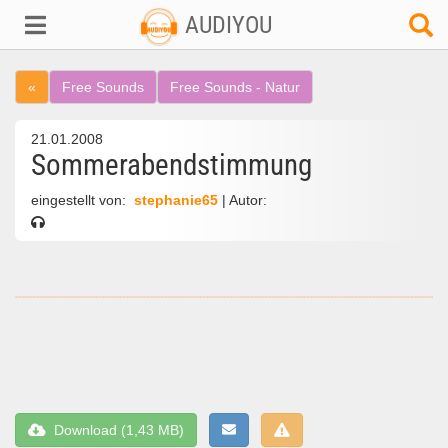
AUDIYOU
«
Free Sounds
Free Sounds - Natur
21.01.2008
Sommerabendstimmung
eingestellt von:
stephanie65
| Autor:
Download (1,43 MB)