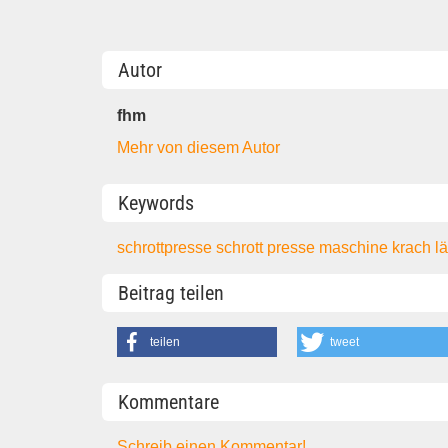
Autor
fhm
Mehr von diesem Autor
Keywords
schrottpresse
schrott
presse
maschine
krach
l
Beitrag teilen
teilen
tweet
Kommentare
Schreib einen Kommentar!