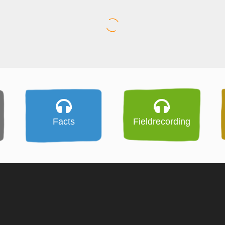
Facts
Fieldrecording