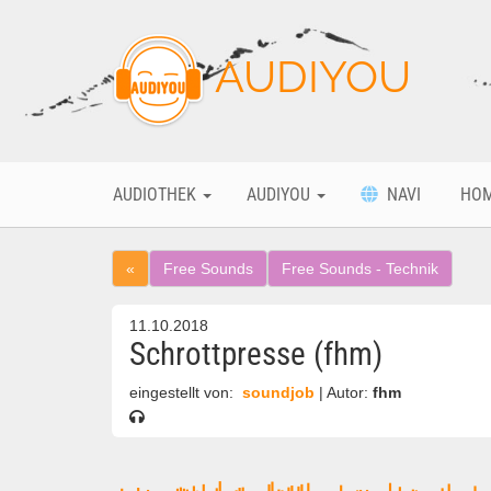
AUDIYOU
AUDIOTHEK
AUDIYOU
NAVI
HO
«
Free Sounds
Free Sounds - Technik
11.10.2018
Schrottpresse (fhm)
eingestellt von:
soundjob
| Autor:
fhm