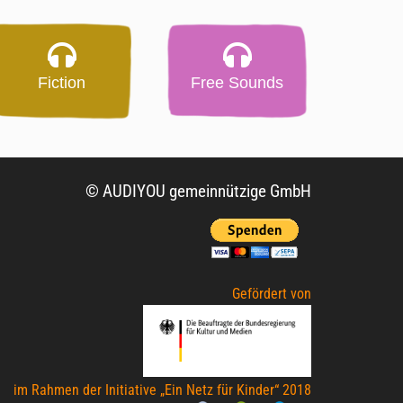
Fiction
Free Sounds
© AUDIYOU gemeinnützige GmbH
Gefördert von
im Rahmen der Initiative „Ein Netz für Kinder“ 2018