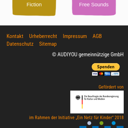
Fiction
Free Sounds
Kontakt
Urheberrecht
Impressum
AGB
Datenschutz
Sitemap
© AUDIYOU gemeinnützige GmbH
Gefördert von
im Rahmen der Initiative „Ein Netz für Kinder“ 2018