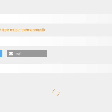
en
free music
themenmusik
mail