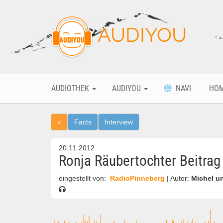
AUDIYOU
AUDIOTHEK
AUDIYOU
NAVI
HO
«
Facts
Interview
20.11.2012
Ronja Räubertochter Beitrag
eingestellt von:
RadioPinneberg
| Autor:
Michel u