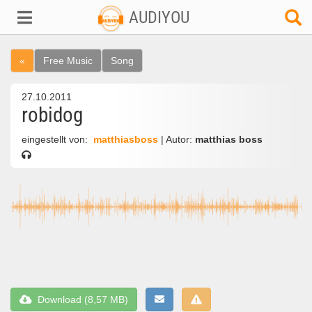
AUDIYOU
«
Free Music
Song
27.10.2011
robidog
eingestellt von:
matthiasboss
| Autor:
matthias boss
Download (8,57 MB)