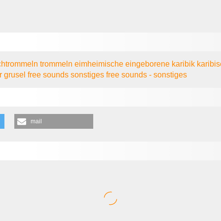
chtrommeln
trommeln
eimheimische
eingeborene
karibik
karibi
or
grusel
free sounds
sonstiges
free sounds - sonstiges
mail