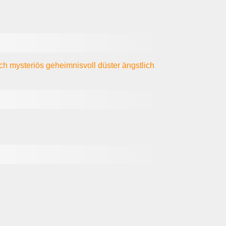
sch
mysteriös
geheimnisvoll
düster
ängstlich