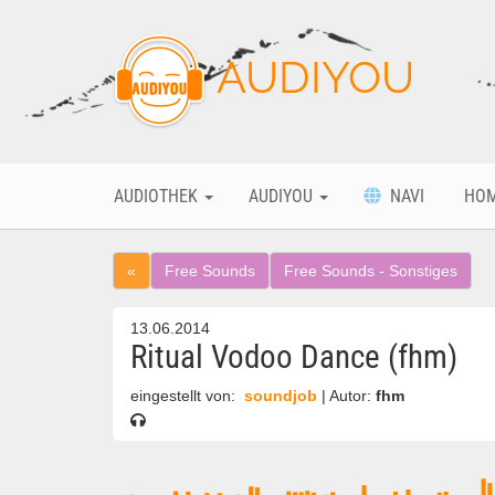
AUDIYOU
AUDIOTHEK
AUDIYOU
NAVI
HO
«
Free Sounds
Free Sounds - Sonstiges
13.06.2014
Ritual Vodoo Dance (fhm)
eingestellt von:
soundjob
| Autor:
fhm