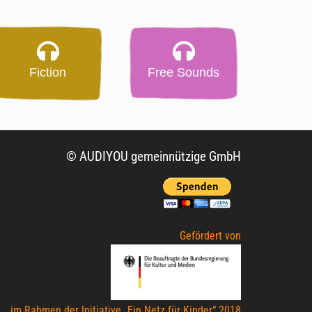
Fiction
Free Sounds
© AUDIYOU gemeinnützige GmbH
Gefördert von
im Rahmen der Initiative „Ein Netz für Kinder“ 2018