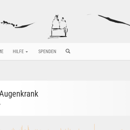
ME
HILFE
SPENDEN
:Augenkrank
o