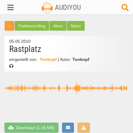
AUDIYOU
«
Fieldrecording
Atmo
Natur
05.05.2010
Rastplatz
eingestellt von:
Tonkopf
| Autor:
Tonkopf
Download (1,16 MB)