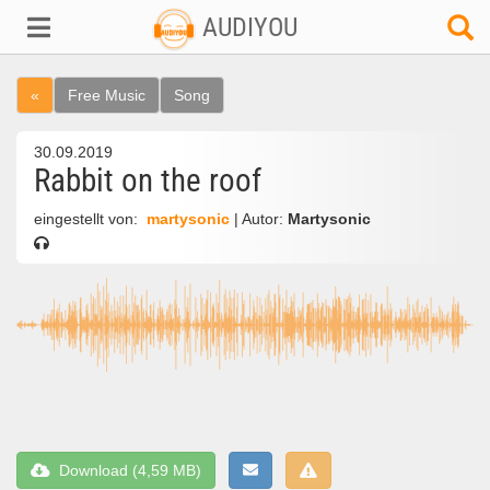
AUDIYOU
«
Free Music
Song
30.09.2019
Rabbit on the roof
eingestellt von:
martysonic
| Autor:
Martysonic
Download (4,59 MB)