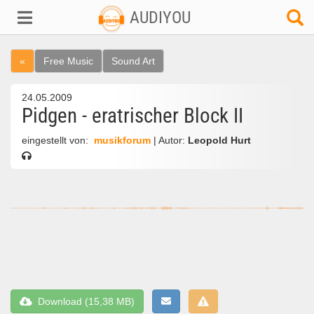
AUDIYOU
«
Free Music
Sound Art
24.05.2009
Pidgen - eratrischer Block II
eingestellt von:
musikforum
| Autor:
Leopold Hurt
Download (15,38 MB)