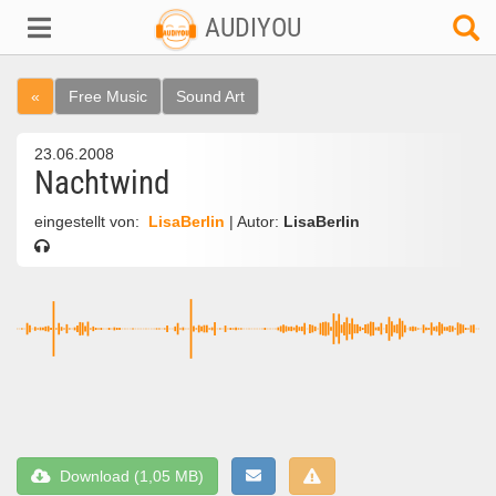
AUDIYOU
«
Free Music
Sound Art
23.06.2008
Nachtwind
eingestellt von:
LisaBerlin
| Autor:
LisaBerlin
Download (1,05 MB)